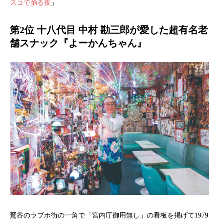
スコで踊る夜
」
第2位 十八代目 中村 勘三郎が愛した超有名老
舗スナック『よーかんちゃん』
鶯谷のラブホ街の一角で「宮内庁御用無し」の看板を掲げて1979