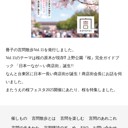
冊子の言問散歩Vol.11を発行しました。
Vol.11のテーマは桜の原木が現存⁈ 上野公園『桜』完全ガイドブ
ック 「日本一なが～い商店街」誕生!!
なんと台東区に日本一長い商店街が誕生！商店街会長にお話を伺
いました。
またうえの桜フェスタ2025開催にあたり、桜を特集しました。
催しもの
言問散歩とは
言問を楽しむ
言問のあれこれ
言問の歩きかた
定期購読のすゝめ
FAQ
お問い合わせ