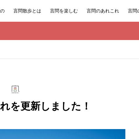
の
言問散歩とは
言問を楽しむ
言問のあれこれ
言問
これを更新しました！