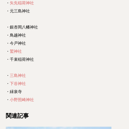
・
矢先稲荷神社
・元三島神社
・銀杏岡八幡神社
・鳥越神社
・今戸神社
・
鷲神社
・千束稲荷神社
・
三島神社
・
下谷神社
・緑泉寺
・
小野照崎神社
関連記事