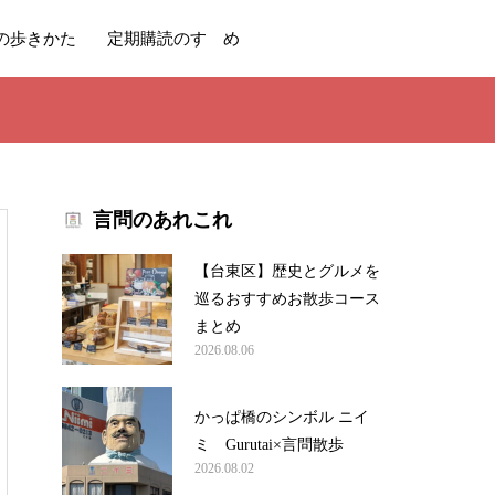
の歩きかた
定期購読のすゝめ
言問のあれこれ
【台東区】歴史とグルメを
巡るおすすめお散歩コース
まとめ
2026.08.06
かっぱ橋のシンボル ニイ
ミ Gurutai×言問散歩
2026.08.02